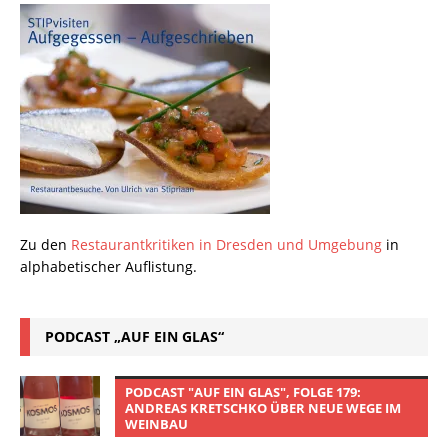
Zu den
Restaurantkritiken in Dresden und Umgebung
in
alphabetischer Auflistung.
PODCAST „AUF EIN GLAS“
PODCAST "AUF EIN GLAS", FOLGE 179:
ANDREAS KRETSCHKO ÜBER NEUE WEGE IM
WEINBAU