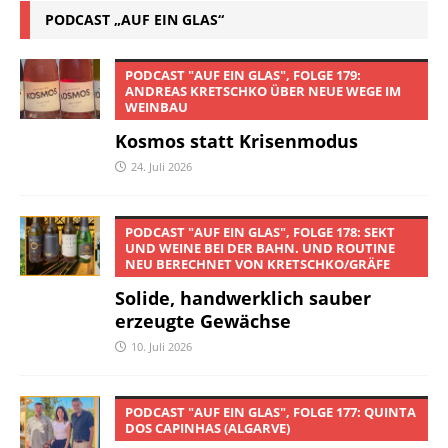
PODCAST „AUF EIN GLAS“
PODCAST "AUF EIN GLAS", FOLGE 179:
ANDREAS KRETSCHKO ÜBER NEUE WEGE IM
WEINBAU
Kosmos statt Krisenmodus
24. Juli 2026
PODCAST "AUF EIN GLAS", FOLGE 178: SEKT
UND WEINE BEI DER BAHN. UND ROUTINE
NEU BERECHNET VON KRETSCHKO/GRÄFE
Solide, handwerklich sauber
erzeugte Gewächse
10. Juli 2026
PODCAST "AUF EIN GLAS", FOLGE 177: QUINTA
DOS CAPINHAS (ALGARVE)